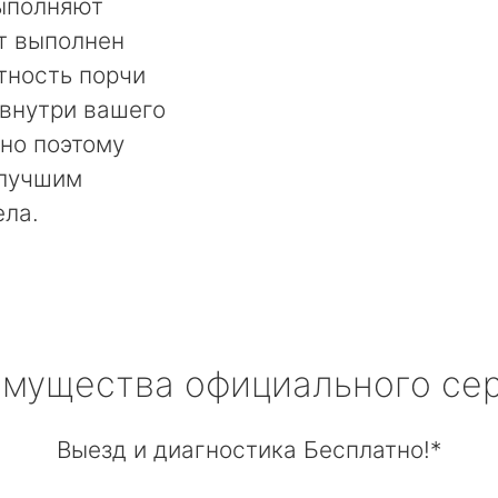
выполняют
т выполнен
тность порчи
 внутри вашего
но поэтому
 лучшим
ела.
мущества официального се
Выезд и диагностика Бесплатно!*