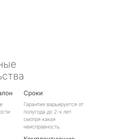
ные
ьства
алон
Сроки
е
Гарантия варьируется от
ости
полугода до 2-х лет
смотря какая
неисправность.
Комплектующие