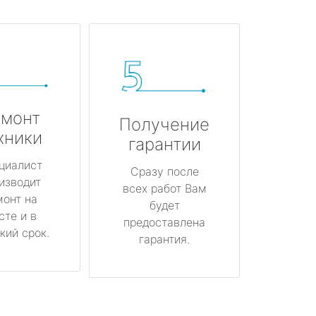
монт
Получение
хники
гарантии
циалист
Сразу после
изводит
всех работ Вам
монт на
будет
сте и в
предоставлена
кий срок.
гарантия.