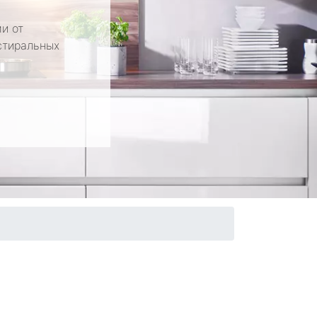
и от
стиральных