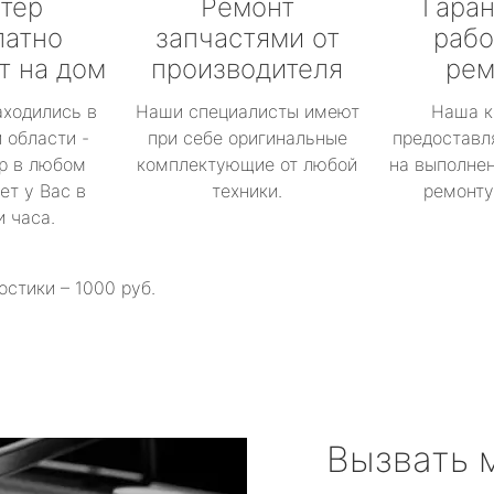
тер
Ремонт
Гаран
латно
запчастями от
рабо
т на дом
производителя
рем
аходились в
Наши специалисты имеют
Наша к
 области -
при себе оригинальные
предоставл
р в любом
комплектующие от любой
на выполнен
ет у Вас в
техники.
ремонту 
и часа.
остики – 1000 руб.
Вызвать 