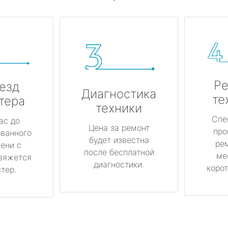
Ре
езд
Диагностика
те
тера
техники
Спе
ас до
Цена за ремонт
про
ованного
будет известна
ре
ени с
после бесплатной
ме
вяжется
диагностики.
корот
тер.