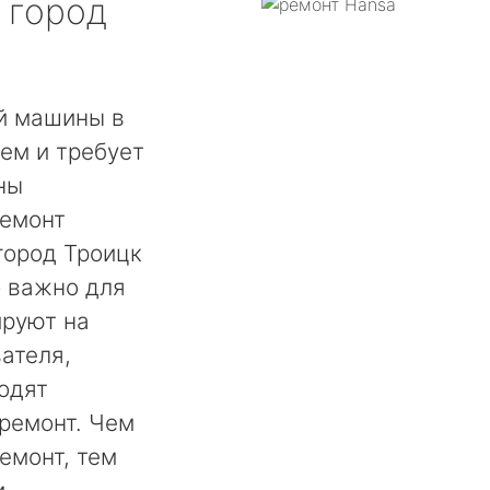
город
й машины в
ем и требует
ны
ремонт
город Троицк
о важно для
ируют на
ателя,
одят
ремонт. Чем
емонт, тем