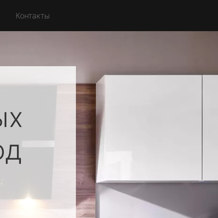
Контакты
ых
од