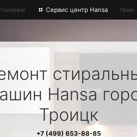
Сервис центр Hansa
География
Прайс
емонт стиральн
ашин
Hansa
гор
Троицк
+7 (499) 653-88-85