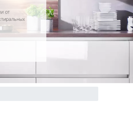
и от
стиральных