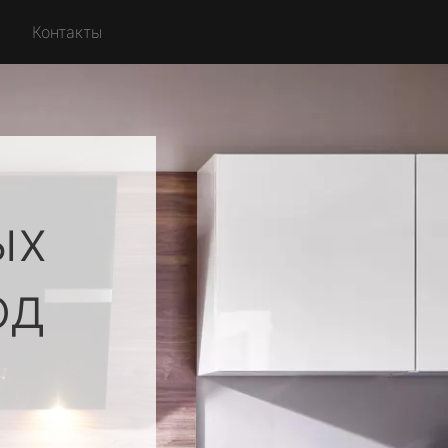
Контакты
ых
од