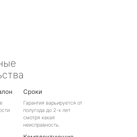
ные
ьства
алон
Сроки
е
Гарантия варьируется от
ости
полугода до 2-х лет
смотря какая
неисправность.
Комплектующие