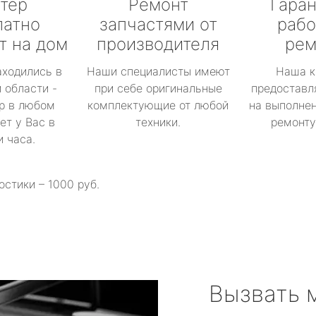
тер
Ремонт
Гаран
латно
запчастями от
рабо
т на дом
производителя
рем
аходились в
Наши специалисты имеют
Наша к
 области -
при себе оригинальные
предоставл
р в любом
комплектующие от любой
на выполнен
ет у Вас в
техники.
ремонту 
и часа.
остики – 1000 руб.
Вызвать 