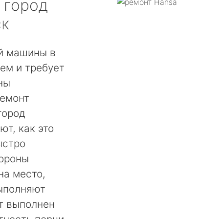
город
ск
й машины в
ем и требует
ны
ремонт
город
ют, как это
ыстро
тороны
на место,
выполняют
т выполнен