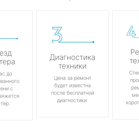
Ре
езд
Диагностика
те
тера
техники
Спе
ас до
Цена за ремонт
про
ованного
будет известна
ре
ени с
после бесплатной
ме
вяжется
диагностики.
корот
тер.