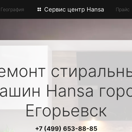
Сервис центр Hansa
География
Прайс
емонт стиральн
ашин
Hansa
гор
Егорьевск
+7 (499) 653-88-85