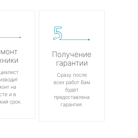
монт
Получение
хники
гарантии
циалист
Сразу после
изводит
всех работ Вам
монт на
будет
сте и в
предоставлена
кий срок.
гарантия.