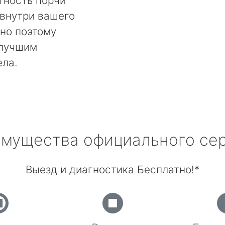
тность порчи
 внутри вашего
но поэтому
 лучшим
ела.
мущества официального се
Выезд и диагностика Бесплатно!*