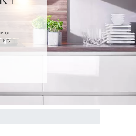
и от
стику