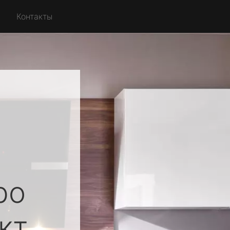
Контакты
ро
кт