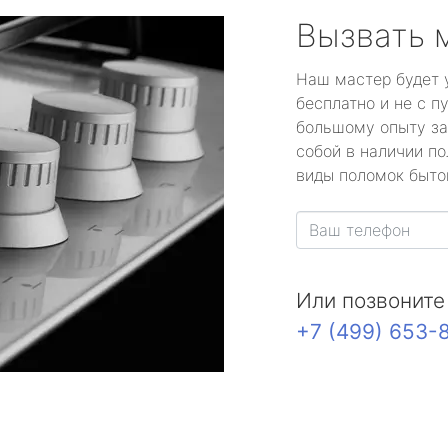
Вызвать 
Наш мастер будет 
бесплатно и не с п
большому опыту за
собой в наличии по
виды поломок быто
Или позвоните
+7 (499) 653-