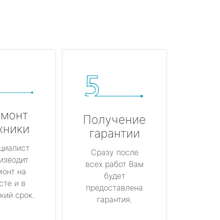
монт
Получение
хники
гарантии
циалист
Сразу после
изводит
всех работ Вам
монт на
будет
сте и в
предоставлена
кий срок.
гарантия.