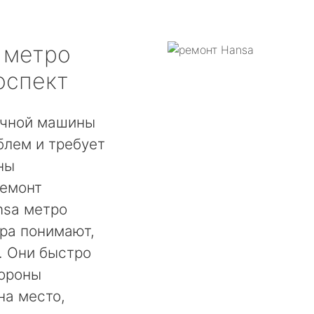
метро
оспект
ечной машины
блем и требует
ны
ремонт
nsa метро
ра понимают,
. Они быстро
тороны
на место,