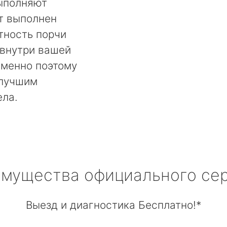
выполняют
т выполнен
тность порчи
 внутри вашей
менно поэтому
 лучшим
ела.
мущества официального се
Выезд и диагностика Бесплатно!*