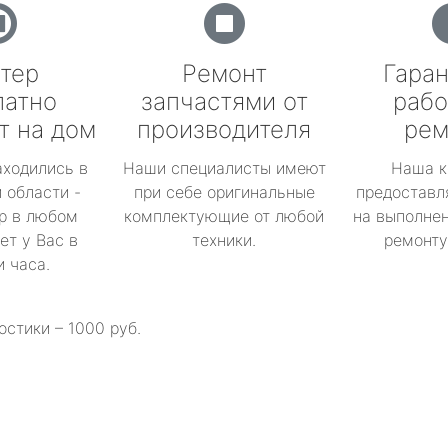
тер
Ремонт
Гаран
латно
запчастями от
рабо
т на дом
производителя
рем
аходились в
Наши специалисты имеют
Наша к
 области -
при себе оригинальные
предоставл
р в любом
комплектующие от любой
на выполнен
ет у Вас в
техники.
ремонту 
и часа.
остики – 1000 руб.