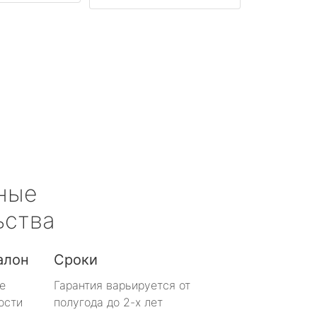
ные
ьства
алон
Сроки
е
Гарантия варьируется от
ости
полугода до 2-х лет