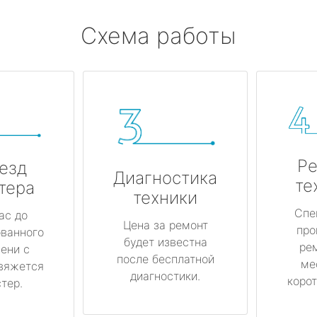
Схема работы
Ре
езд
Диагностика
те
тера
техники
Спе
ас до
Цена за ремонт
про
ованного
будет известна
ре
ени с
после бесплатной
ме
вяжется
диагностики.
корот
тер.