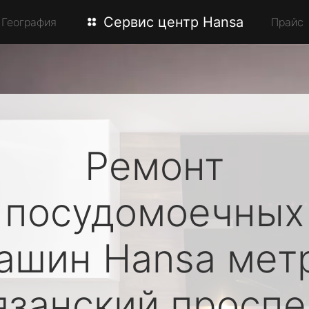
Сервис центр Hansa
География
Прайс
Ремонт
посудомоечных
ашин
Hansa
мет
язанский проспе