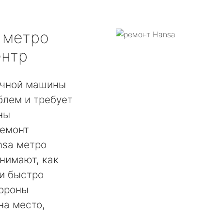
метро
ентр
ечной машины
блем и требует
ны
ремонт
nsa метро
нимают, как
ни быстро
тороны
на место,