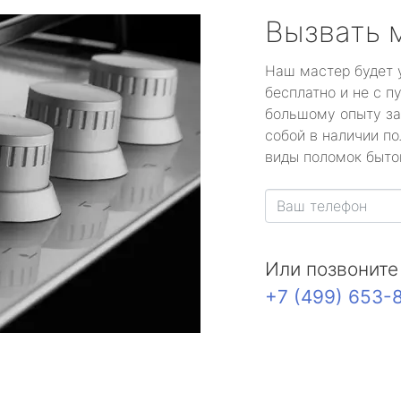
Вызвать 
Наш мастер будет 
бесплатно и не с п
большому опыту за
собой в наличии по
виды поломок быто
Или позвоните
+7 (499) 653-