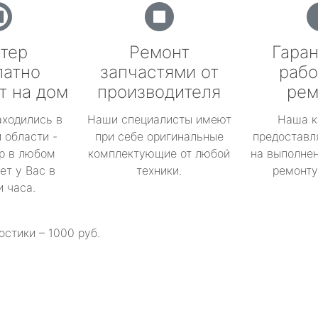
тер
Ремонт
Гаран
латно
запчастями от
рабо
т на дом
производителя
рем
аходились в
Наши специалисты имеют
Наша к
 области -
при себе оригинальные
предоставл
р в любом
комплектующие от любой
на выполнен
ет у Вас в
техники.
ремонту 
и часа.
остики – 1000 руб.