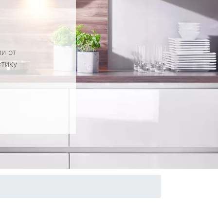
и от
стику