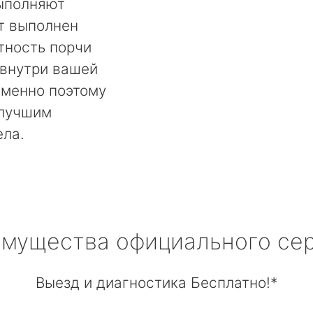
выполняют
т выполнен
тность порчи
 внутри вашей
менно поэтому
 лучшим
ела.
мущества официального се
Выезд и диагностика Бесплатно!*