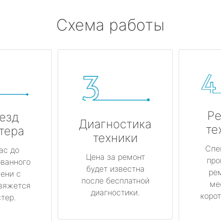
Схема работы
Ре
езд
Диагностика
те
тера
техники
Спе
ас до
Цена за ремонт
про
ованного
будет известна
ре
ени с
после бесплатной
ме
вяжется
диагностики.
корот
тер.