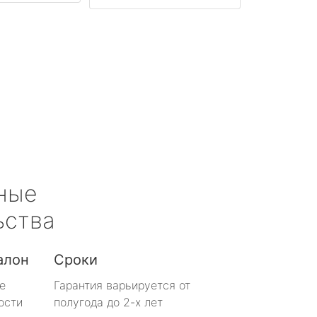
ные
ьства
алон
Сроки
е
Гарантия варьируется от
ости
полугода до 2-х лет