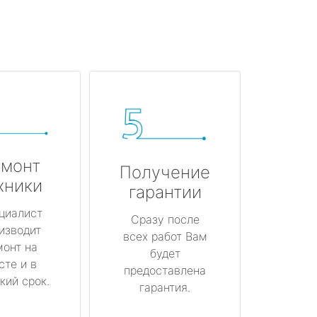
монт
Получение
хники
гарантии
циалист
Сразу после
изводит
всех работ Вам
монт на
будет
сте и в
предоставлена
кий срок.
гарантия.