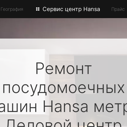
Сервис центр Hansa
География
Прайс
Ремонт
посудомоечных
ашин
Hansa
мет
Деловой центр