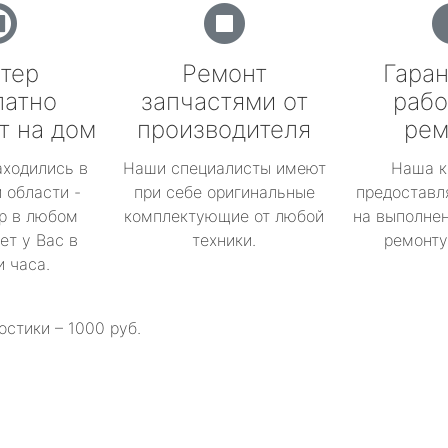
тер
Ремонт
Гаран
латно
запчастями от
рабо
т на дом
производителя
рем
аходились в
Наши специалисты имеют
Наша к
 области -
при себе оригинальные
предоставл
р в любом
комплектующие от любой
на выполнен
ет у Вас в
техники.
ремонту 
и часа.
остики – 1000 руб.