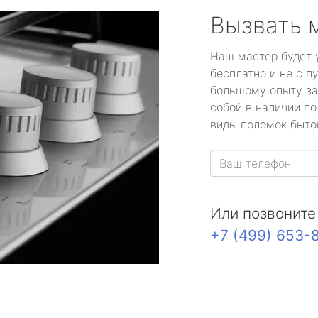
Вызвать 
Наш мастер будет 
бесплатно и не с п
большому опыту за
собой в наличии по
виды поломок быто
Или позвоните
+7 (499) 653-