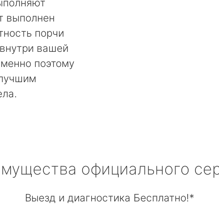
выполняют
т выполнен
тность порчи
 внутри вашей
менно поэтому
 лучшим
ела.
мущества официального се
Выезд и диагностика Бесплатно!*