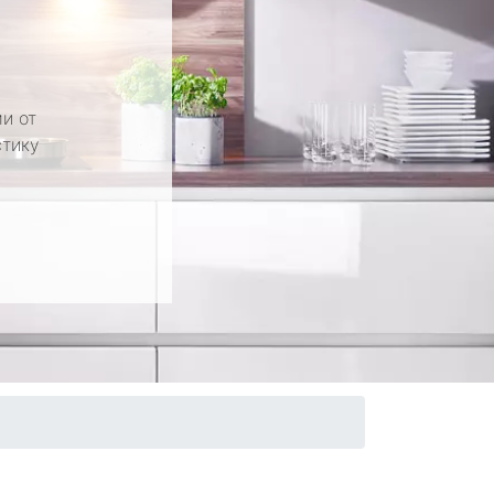
и от
стику