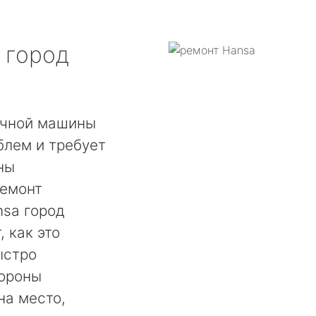
город
ечной машины
блем и требует
ны
ремонт
sa город
 как это
ыстро
тороны
на место,