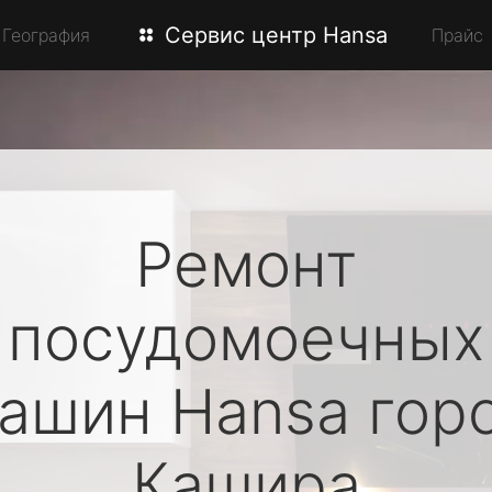
Сервис центр Hansa
География
Прайс
Ремонт
посудомоечных
ашин
Hansa
гор
Кашира