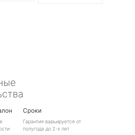
ные
ьства
алон
Сроки
е
Гарантия варьируется от
ости
полугода до 2-х лет