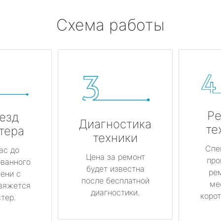
Схема работы
Ре
езд
Диагностика
те
тера
техники
Спе
ас до
Цена за ремонт
про
ованного
будет известна
ре
ени с
после бесплатной
ме
вяжется
диагностики.
корот
тер.