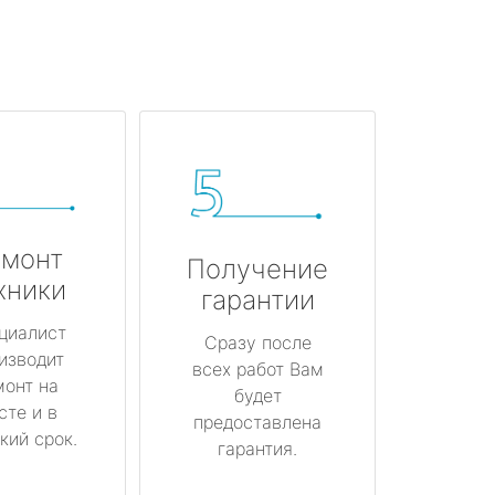
монт
Получение
хники
гарантии
циалист
Сразу после
изводит
всех работ Вам
монт на
будет
сте и в
предоставлена
кий срок.
гарантия.