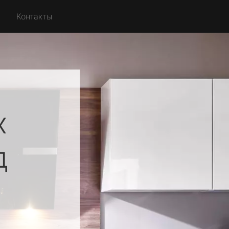
Контакты
х
д