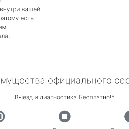
и
 внутри вашей
оэтому есть
им
ела.
мущества официального се
Выезд и диагностика Бесплатно!*