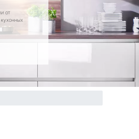
и от
 кухонных