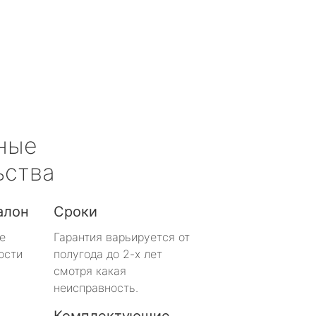
ные
ьства
алон
Сроки
е
Гарантия варьируется от
ости
полугода до 2-х лет
смотря какая
неисправность.
Комплектующие