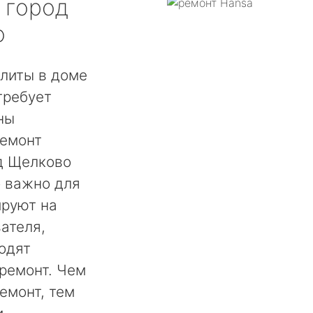
город
о
плиты в доме
требует
ны
ремонт
д Щелково
о важно для
ируют на
ателя,
одят
ремонт. Чем
емонт, тем