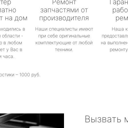
тер
Ремонт
Гаран
латно
запчастями от
рабо
т на дом
производителя
рем
аходились в
Наши специалисты имеют
Наша к
 области -
при себе оригинальные
предоставл
р в любом
комплектующие от любой
на выполнен
ет у Вас в
техники.
ремонту 
и часа.
остики – 1000 руб.
Вызвать 