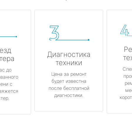
Ре
езд
Диагностика
те
тера
техники
Спе
ас до
Цена за ремонт
про
ованного
будет известна
ре
ени с
после бесплатной
ме
вяжется
диагностики.
корот
тер.