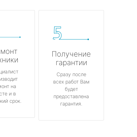
монт
Получение
хники
гарантии
циалист
Сразу после
изводит
всех работ Вам
монт на
будет
сте и в
предоставлена
кий срок.
гарантия.