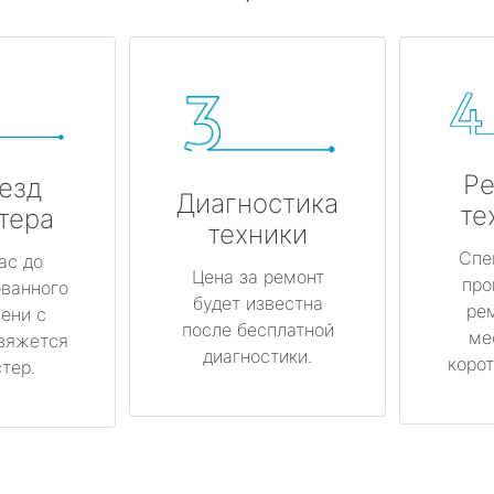
Ре
езд
Диагностика
те
тера
техники
Спе
ас до
Цена за ремонт
про
ованного
будет известна
ре
ени с
после бесплатной
ме
вяжется
диагностики.
корот
тер.