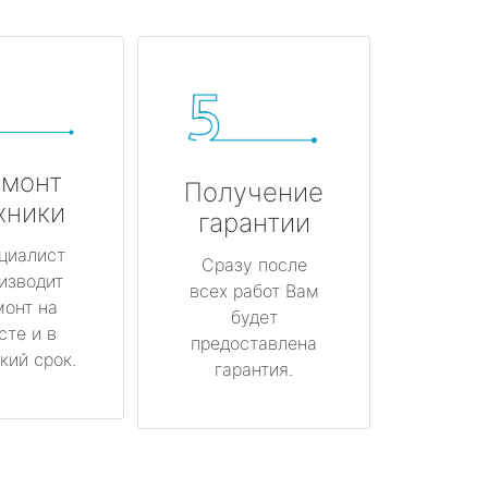
монт
Получение
хники
гарантии
циалист
Сразу после
изводит
всех работ Вам
монт на
будет
сте и в
предоставлена
кий срок.
гарантия.