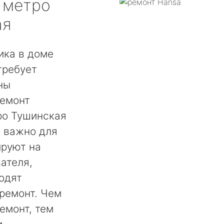
метро
ая
ика в доме
требует
ны
ремонт
ро Тушинская
о важно для
ируют на
ателя,
одят
ремонт. Чем
емонт, тем