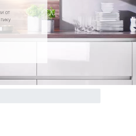
и от
стику