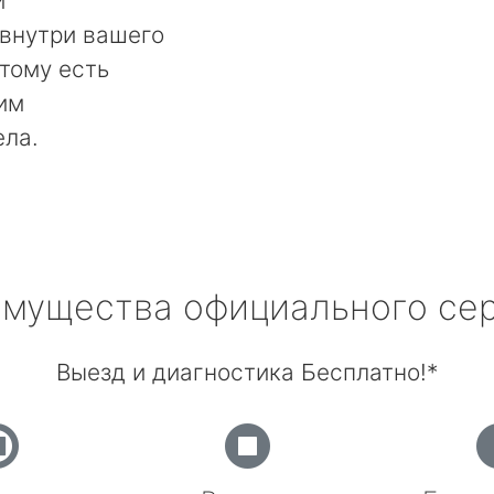
и
 внутри вашего
тому есть
им
ела.
мущества официального се
Выезд и диагностика Бесплатно!*