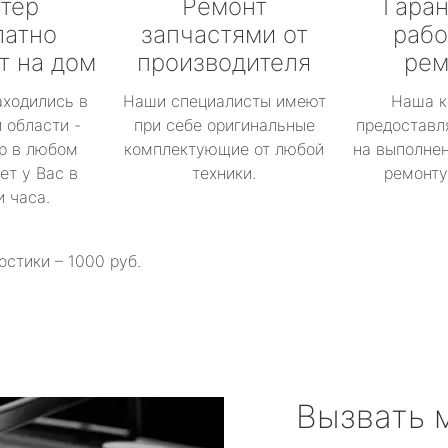
тер
Ремонт
Гаран
латно
запчастями от
рабо
т на дом
производителя
рем
аходились в
Наши специалисты имеют
Наша к
 области -
при себе оригинальные
предоставл
р в любом
комплектующие от любой
на выполнен
ет у Вас в
техники.
ремонту 
и часа.
остики – 1000 руб.
Вызвать 