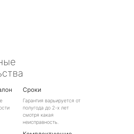
ные
ьства
алон
Сроки
е
Гарантия варьируется от
ости
полугода до 2-х лет
смотря какая
неисправность.
Комплектующие