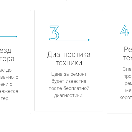
Ре
езд
Диагностика
те
тера
техники
Спе
ас до
Цена за ремонт
про
ованного
будет известна
ре
ени с
после бесплатной
ме
вяжется
диагностики.
корот
тер.