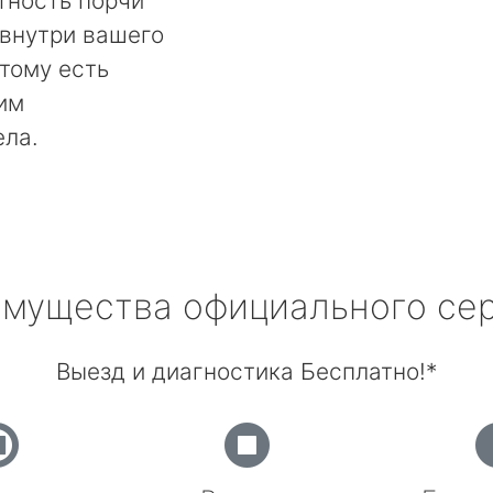
тность порчи
 внутри вашего
тому есть
им
ела.
мущества официального се
Выезд и диагностика Бесплатно!*