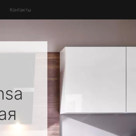
Контакты
nsa
ая