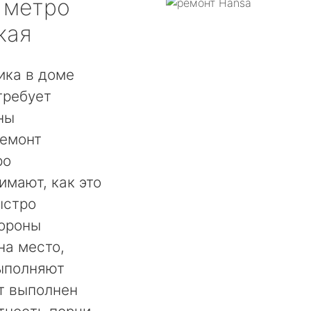
метро
кая
ика в доме
требует
ны
ремонт
ро
имают, как это
ыстро
тороны
на место,
выполняют
т выполнен