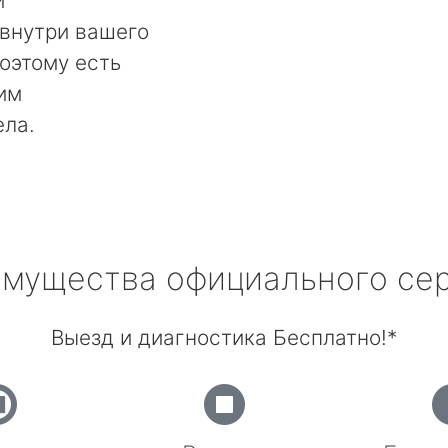
и
 внутри вашего
оэтому есть
им
ела.
мущества официального се
Выезд и диагностика Бесплатно!*