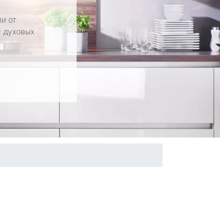
и от
у духовых