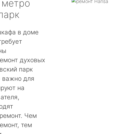
метро
парк
шкафа в доме
требует
ны
ремонт духовых
вский парк
о важно для
ируют на
ателя,
одят
ремонт. Чем
емонт, тем