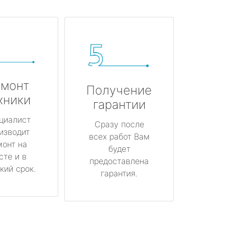
монт
Получение
хники
гарантии
циалист
Сразу после
изводит
всех работ Вам
монт на
будет
сте и в
предоставлена
кий срок.
гарантия.