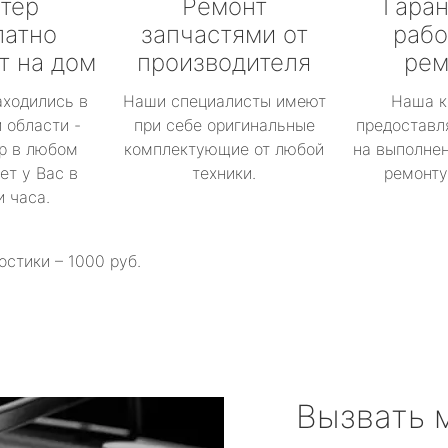
тер
Ремонт
Гаран
латно
запчастями от
рабо
т на дом
производителя
рем
аходились в
Наши специалисты имеют
Наша к
 области -
при себе оригинальные
предоставл
р в любом
комплектующие от любой
на выполнен
ет у Вас в
техники.
ремонту 
и часа.
остики – 1000 руб.
Вызвать 