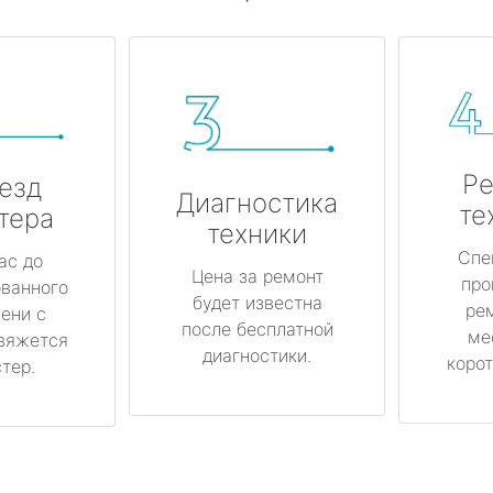
Ре
езд
Диагностика
те
тера
техники
Спе
ас до
Цена за ремонт
про
ованного
будет известна
ре
ени с
после бесплатной
ме
вяжется
диагностики.
корот
тер.