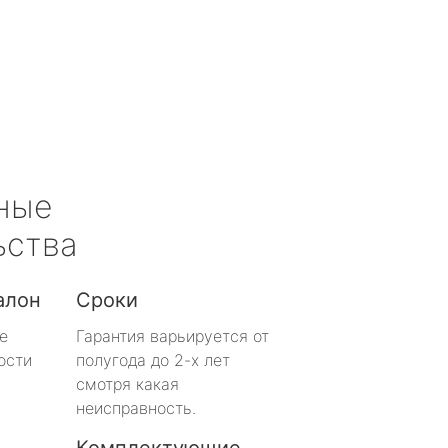
ные
ьства
алон
Сроки
е
Гарантия варьируется от
ости
полугода до 2-х лет
смотря какая
неисправность.
Комплектующие