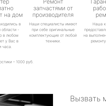
тер
Ремонт
Гаран
латно
запчастями от
рабо
т на дом
производителя
рем
аходились в
Наши специалисты имеют
Наша к
 области -
при себе оригинальные
предоставл
р в любом
комплектующие от любой
на выполнен
ет у Вас в
техники.
ремонту 
и часа.
остики – 1000 руб.
Вызвать 