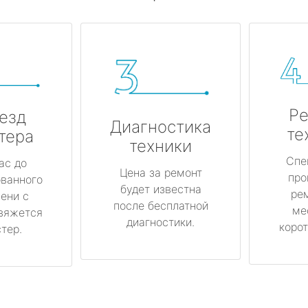
Ре
езд
Диагностика
те
тера
техники
Спе
ас до
Цена за ремонт
про
ованного
будет известна
ре
ени с
после бесплатной
ме
вяжется
диагностики.
корот
тер.