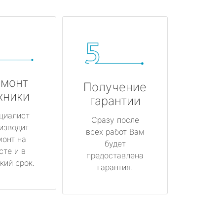
монт
Получение
хники
гарантии
циалист
Сразу после
изводит
всех работ Вам
монт на
будет
сте и в
предоставлена
кий срок.
гарантия.