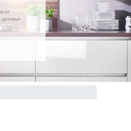
и от
у духовых