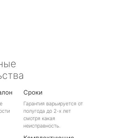
ные
ьства
алон
Сроки
е
Гарантия варьируется от
ости
полугода до 2-х лет
смотря какая
неисправность.
Комплектующие