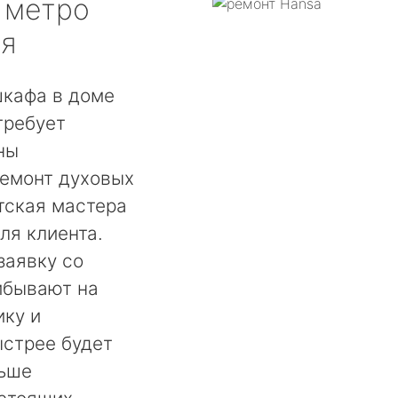
метро
ая
шкафа в доме
требует
ны
ремонт духовых
тская мастера
ля клиента.
заявку со
ибывают на
ику и
ыстрее будет
ньше