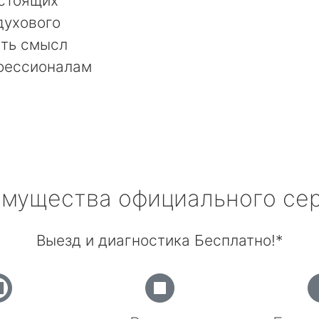
остоящих
духового
сть смысл
фессионалам
мущества официального се
Выезд и диагностика Бесплатно!*